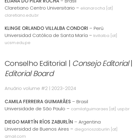
ELIANA DO PILAR ROCHA
– Brasil
Claretiano Centro Universitario –
elianarocha [at]
claretiano.edu.br
KLINGE ORLANDO VILLALBA CONDORI
– Perú
Universidad Católica de Santa María –
kvillalba [at]
ucsm.edu.pe
Conselho Editorial |
Consejo Editorial
|
Editorial Board
Anuário volume #2 | 2023-2024
CAMILA FERREIRA GUIMARÃES
– Brasil
Universidade de São Paulo –
camilafguimaraes [at] usp.br
DIEGO MARTÍN RÍOS ZABURLÍN
– Argentina
Universidad de Buenos Aires –
diegorioszaburlin [at]
gmail.com