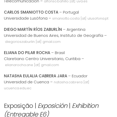
Telecomunicación –
alfonso.bahillo [at] uva.es
CARLOS SMANIOTTO COSTA
– Portugal
Universidade Lusófona –
smaniotto.costa [at] ulusofona.pt
DIEGO MARTÍN RÍOS ZABURLÍN
– Argentina
Universidad de Buenos Aires, Instituto de Geografía –
diegorioszaburlin [at] gmail.com
ELIANA DO PILAR ROCHA
– Brasil
Claretiano Centro Universitario, Curitiba –
elianarocha.ane [at] gmail.com
NATASHA EULALIA CABRERA JARA
– Ecuador
Universidad de Cuenca –
natasha.cabrera [at]
ucuenca.edu.ec
Exposição |
Exposición
|
Exhibition
(Entregable E6)