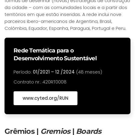
formas de desenhar (novas) estratégias de construção
da cidade – com as comunidades locais e a partir dos
territórios em que estão inseridas. A rede inclui nove
parceiros ibero-americanos de Argentina, Brasil,
Colômbia, Equador, Espanha, Paraguai, Portugal e Peru.
Rede Temática para o
Desenvolvimento Sustentável
Período:
01/2021 – 12 /2024
(48 meses)
Contrato nr.: 420RT0008
www.cyted.org/RUN
Grêmios |
Gremios
|
Boards