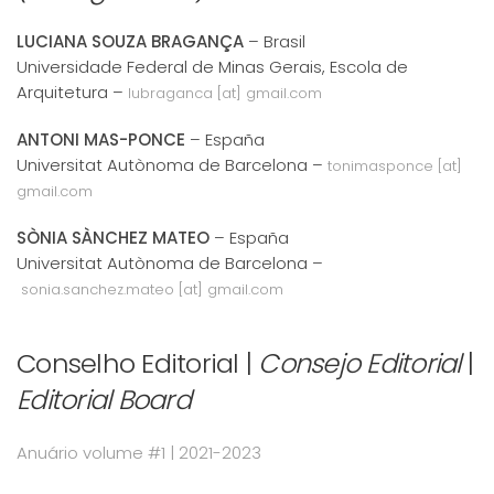
LUCIANA SOUZA BRAGANÇA
– Brasil
Universidade Federal de Minas Gerais, Escola de
Arquitetura –
lubraganca [at] gmail.com
ANTONI MAS-PONCE
– España
Universitat Autònoma de Barcelona –
tonimasponce [at]
gmail.com
SÒNIA SÀNCHEZ MATEO
– España
Universitat Autònoma de Barcelona –
sonia.sanchez.mateo [at] gmail.com
Conselho Editorial |
Consejo Editorial
|
Editorial Board
Anuário volume #1 | 2021-2023