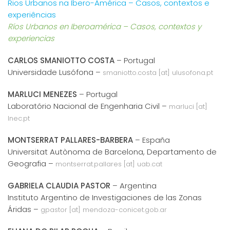
Rios Urbanos na Ibero-América – Casos, contextos e
experiências
Ríos Urbanos en Iberoamérica – Casos, contextos y
experiencias
CARLOS SMANIOTTO COSTA
– Portugal
Universidade Lusófona –
smaniotto.costa [at] ulusofona.pt
MARLUCI MENEZES
– Portugal
Laboratório Nacional de Engenharia Civil –
marluci [at]
lnec.pt
MONTSERRAT PALLARES-BARBERA
– España
Universitat Autònoma de Barcelona, Departamento de
Geografia –
montserrat.pallares [at] uab.cat
GABRIELA CLAUDIA PASTOR
– Argentina
Instituto Argentino de Investigaciones de las Zonas
Áridas –
gpastor [at] mendoza-conicet.gob.ar